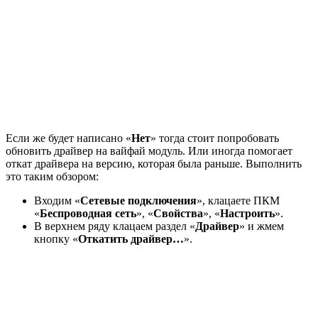
Если же будет написано «
Нет
» тогда стоит попробовать
обновить драйвер на вайфай модуль. Или иногда помогает
откат драйвера на версию, которая была раньше. Выполнить
это таким обзором:
Входим «
Сетевые подключения
», клацаете ПКМ
«
Беспроводная сеть
», «
Свойства
», «
Настроить
».
В верхнем ряду клацаем раздел «
Драйвер
» и жмем
кнопку «
Откатить драйвер…
».