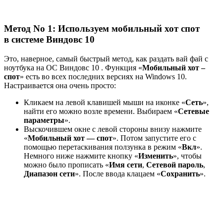
Метод No 1: Используем мобильный хот спот
в системе Виндовс 10
Это, наверное, самый быстрый метод, как раздать вай фай с
ноутбука на ОС Виндовс 10 . Функция «
Мобильный хот –
спот
» есть во всех последних версиях на Windows 10.
Настраивается она очень просто:
Кликаем на левой клавишей мыши на иконке «
Сеть
»,
найти его можно возле времени. Выбираем «
Сетевые
параметры
».
Выскочившем окне с левой стороны внизу нажмите
«
Мобильный хот — спот
». Потом запустите его с
помощью перетаскивания ползунка в режим «
Вкл
».
Немного ниже нажмите кнопку «
Изменить
», чтобы
можно было прописать «
Имя сети
,
Сетевой пароль
,
Диапазон сети
». После ввода клацаем «
Сохранить
».