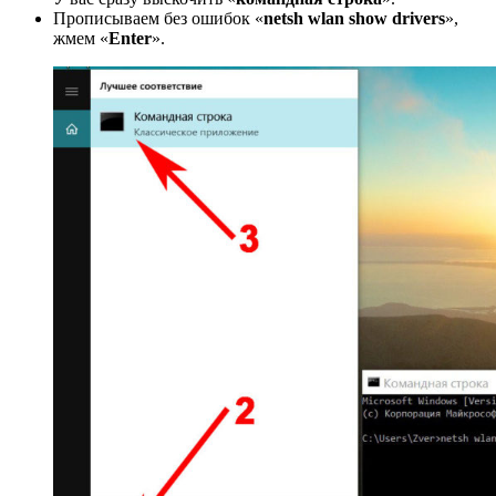
Прописываем без ошибок «
netsh wlan show drivers
»,
жмем «
Enter
».