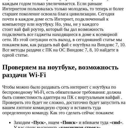
каждым годом только увеличивается. Если раньше
Интернетом пользовалась только молодежь, то теперь и более
старшее поколение освоила блага цивилизации. Сегодня
почти в каждом доме есть Интернет, подключенный к
компьютеру или ноутбуку. Но, увы, не у каждого
стоит вай фай роутер, который бы дал возможность
подключить все гаджеты находящиеся в доме к всемирной
сети. Из этой ситуации есть выход, в сегодняшней статье мы
покажем вам, как раздать вай фай с ноутбука на Виндовс 7, 10.
Все методы раздачи с ПК на ОС Виндовс 7, 8, 10 найдете в
одной статье.
Проверяем на ноутбуке, возможность
раздачи Wi-Fi
Чтобы можно было раздавать сеть интернет с ноутбука по
беспроводному Wi-Fi, есть обязательное требования: должна
быть совместимость адаптера на ПК c виртуальным вайфай .
Проверить это будет не сложно, достаточно будет запустить на
вашем лэптопе командную строку и вставить туда
определенную команду. Как это сделать сейчас покажем:
Заходим «
Пуск
», ищем «
Поиск
» и вбиваем туда «
cmd
».
У вас сразу выскочить «
командная строка
».