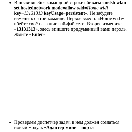
В появившейся командной строке вбиваем «
netsh wlan
set hostednetwork mode=allow ssid=
Home wi-fi
key=
13131313
keyUsage=persistent
». Не забудьте
изменить с этой команде: Первое вместо «
Home wi-fi
»
вбейте своё название вай-фай сети. Второе измените
«
13131313
», здесь впишите придуманный вами пароль.
Жмите «
Enter
».
Проверяем диспетчер задач, в нем должен создаться
новый модуль «
Адаптер мини – порта