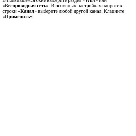
В появившемся окне выберите раздел «
WiFi
» или
«
Беспроводная сеть
». В основных настройках напротив
строки «
Канал
» выберите любой другой канал. Клацните
«
Применить
».