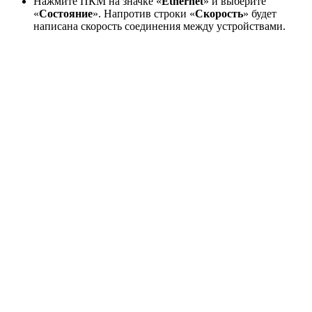
Нажмите ПКМ на значке «
Ethernet
» и выберите
«
Состояние
». Напротив строки «
Скорость
» будет
написана скорость соединения между устройствами.