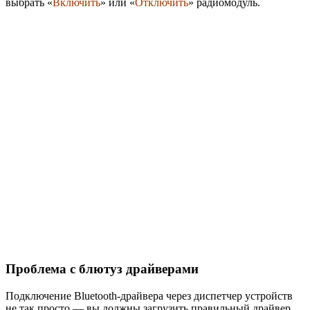
выбрать «
Включить
» или «
Отключить
» радиомодуль.
Проблема с блютуз драйверами
Подключение Bluetooth-драйвера через диспетчер устройств
не так просто — вы должны загрузить правильный драйвер