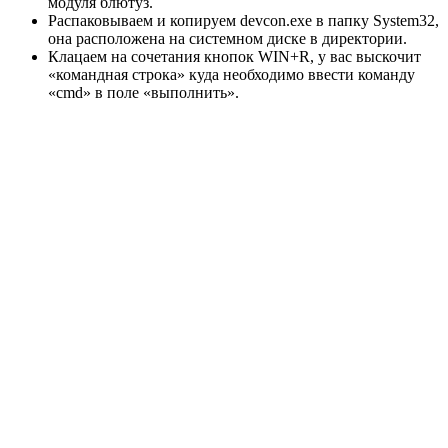
модуля блютуз.
Распаковываем и копируем devcon.exe в папку System32,
она расположена на системном диске в директории.
Клацаем на сочетания кнопок WIN+R, у вас выскочит
«командная строка» куда необходимо ввести команду
«cmd» в поле «выполнить».