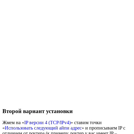
Второй вариант установки
Жмем на «
IP версии 4 (TCP/IPv4)
» ставим точки
«
Использовать следующий айпи адрес
» и прописываем IP c
отличием от роутера (к примеру, роутер у вас имеет IP –